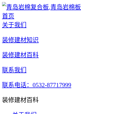
首页
关于我们
装修建材知识
装修建材百科
联系我们
联系电话：0532-87717999
装修建材百科