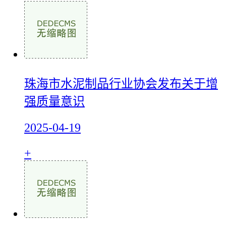
珠海市水泥制品行业协会发布关于增
强质量意识
2025-04-19
+