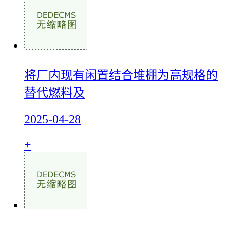
将厂内现有闲置结合堆棚为高规格的
替代燃料及
2025-04-28
+