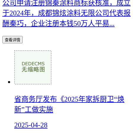
公司申请注册锦秦涂料商标获核准，成立
于2024年，成都锦炫涂料无限公司代表报
酬秦巧，企业注册本钱50万人平易...
查看详情
省商务厅发布《2025年家拆厨卫“焕
新”工做实施
2025-04-28