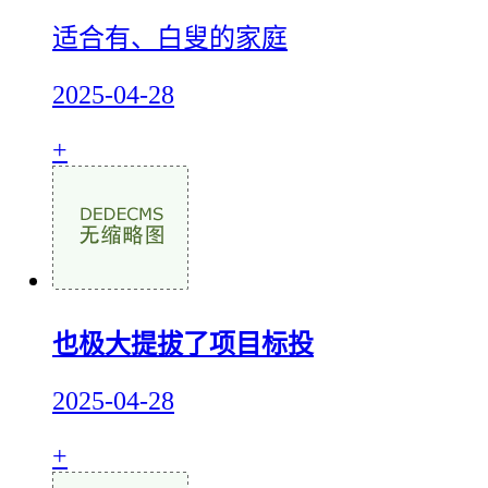
适合有、白叟的家庭
2025-04-28
+
也极大提拔了项目标投
2025-04-28
+