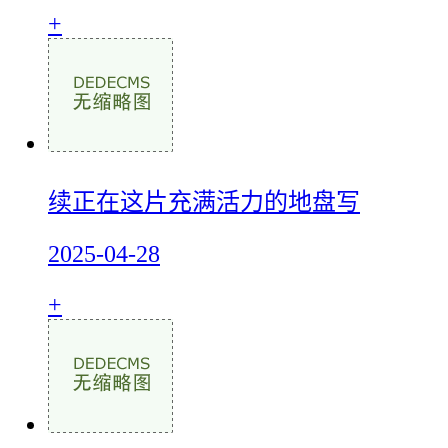
+
续正在这片充满活力的地盘写
2025-04-28
+