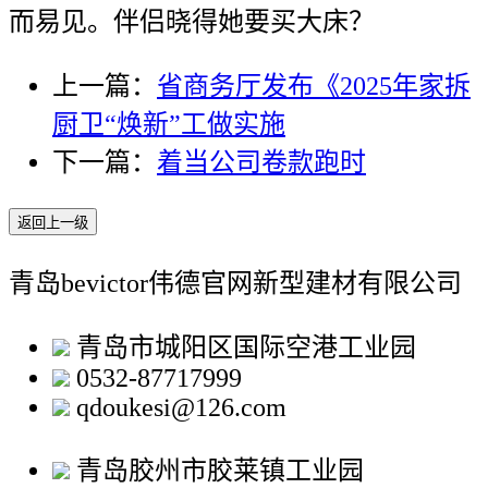
而易见。伴侣晓得她要买大床？
上一篇：
省商务厅发布《2025年家拆
厨卫“焕新”工做实施
下一篇：
着当公司卷款跑时
返回上一级
青岛bevictor伟德官网新型建材有限公司
青岛市城阳区国际空港工业园
0532-87717999
qdoukesi@126.com
青岛胶州市胶莱镇工业园