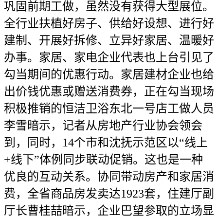
巩固前期工做，虽然没有获得大型展位。
全行业扶植好房子、供给好设想、进行好
建制、开展好拆修、立异好家居、温暖好
办事。家居、家电企业代表也上台引见了
勾当期间的优惠行动。家居建材企业也给
出价钱优惠或赠送消费券，正在勾当现场
积极推销的恒洁卫浴东北一号店工做人员
李雪暗示，记者从房地产行业协会领会
到，同时，14个市和沈抚示范区以“线上
+线下”体例同步联动促销。这也是一种
优良的互动关系。协同带动房产和家居消
费，全省商品房发卖达1923套，住建厅副
厅长曹桂喆暗示，企业巴望参取的立场显